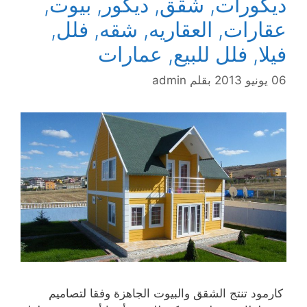
ديكورات, شقق, ديكور, بيوت,
عقارات, العقاريه, شقه, فلل,
فيلا, فلل للبيع, عمارات
06 يونيو 2013
بقلم
admin
كارمود تنتج الشقق والبيوت الجاهزة وفقا لتصاميم