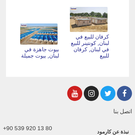
كرفان للبيع في
لبنان, كونتينر للبيع
في لبنان, كرفان
بيوت جاهزة في
للبيع
لبنان, بيوت جميلة
اتصل بنا
+90 539 920 13 80
نبذة عن كارمود