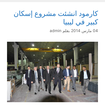
كارمود انشئت مشروع إسكان
كبير في ليبيا
04 مارس 2014
بقلم
admin