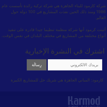
شركة كارمود للبناء الجاهزة هي شركة تركية رائدة تأسست عام
1986 ومنذ ذلك الحين نفذت المشاريع في 100 دولة حول
العالم.
أثبتت كرمود أنها شركة منظمة تنظيما جيدا قادرة على تنفيذ
أنواع مختلفة من المشاريع في مختلف البلدان في نفس الوقت.
اشترك في النشرة الإخبارية
كارمود: المباني الجاهزة هي شريك حل للمشاريع الكبيرة