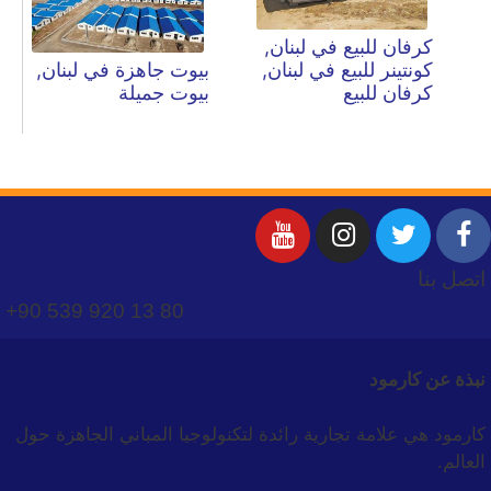
كرفان للبيع في لبنان,
كونتينر للبيع في لبنان,
بيوت جاهزة في لبنان,
كرفان للبيع
بيوت جميلة
اتصل بنا
+90 539 920 13 80
نبذة عن كارمود
كارمود هي علامة تجارية رائدة لتكنولوجيا المباني الجاهزة حول
العالم.