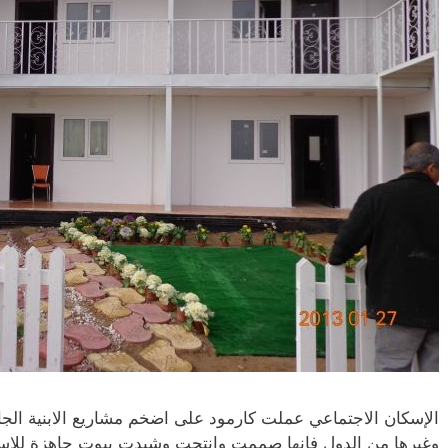
الإسكان الاجتماعي عملت كارمود على اضخم مشاريع الابنية الجاه
وغيرها من الدول فانها صممت وانتجت وشيدت بيوت جاهزة للاس