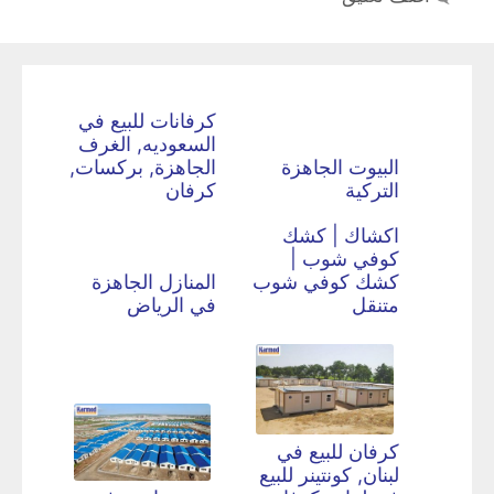
كرفانات للبيع في
السعوديه, الغرف
البيوت الجاهزة
الجاهزة, بركسات,
التركية
كرفان
اكشاك | كشك
كوفي شوب |
كشك كوفي شوب
المنازل الجاهزة
متنقل
في الرياض
كرفان للبيع في
لبنان, كونتينر للبيع