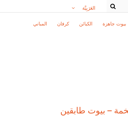
العَرَبِيَّة
بيوت جاهزة
الكبائن
كرفان
المباني
فخمة – بيوت طابقين