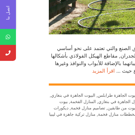
اتصل بنا
بق الصنع والتي تعتمد على نحو أساسي
دران, مقاطع الهيكل الفولاذي بأشكالها
هما بالإضافة للأبواب والنوافذ وغيرها
اع حيث …
اقرأ المزيد
يوت الجاهزة طرابلس
,
البيوت الجاهزة في بنغازي
,
زل الجاهزة في بنغازي
,
المنازل الفخمة
,
بيوت
يوت من طابقين
,
تصاميم منازل فخمة
,
ديكورات
خططات منازل فخمة
,
منازل تركية جاهزة في ليبيا