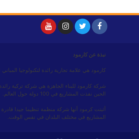
نبذة عن كارمود
كارمود هي علامة تجارية رائدة لتكنولوجيا المباني 
الحين نفذت المشاريع في 100 دولة حول العالم.
أثبتت كرمود أنها شركة منظمة تنظيما جيدا قادرة 
المشاريع في مختلف البلدان في نفس الوقت.