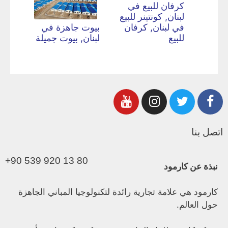
كرفان للبيع في
لبنان, كونتينر للبيع
في لبنان, كرفان
بيوت جاهزة في
للبيع
لبنان, بيوت جميلة
اتصل بنا
+90 539 920 13 80
نبذة عن كارمود
كارمود هي علامة تجارية رائدة لتكنولوجيا المباني الجاهزة
حول العالم.