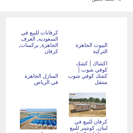
كرفانات للبيع في
السعوديه, الغرف
البيوت الجاهزة
الجاهزة, بركسات,
التركية
كرفان
اكشاك | كشك
كوفي شوب |
كشك كوفي شوب
المنازل الجاهزة
متنقل
في الرياض
كرفان للبيع في
لبنان, كونتينر للبيع