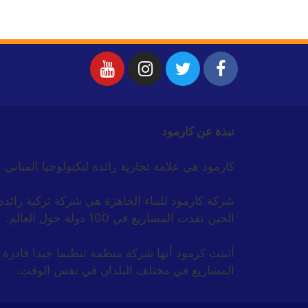
نبذة عن كارمود
كارمود هي علامة تجارية رائدة لتكنولوجيا المباني 
الحين نفذت المشاريع في 100 دولة حول العالم.
أثبتت كرمود أنها شركة منظمة تنظيما جيدا قادرة 
المشاريع في مختلف البلدان في نفس الوقت.