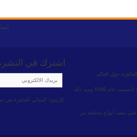
اتصل
اشترك في النشرة ا
الجاهزة حول العالم.
شركة كارمود للبناء الجاهزة هي شركة تركية رائدة تأسست عام 1986 ومنذ ذلك
كارمود: المباني الجاهزة هي ش
على تنفيذ أنواع مختلفة من