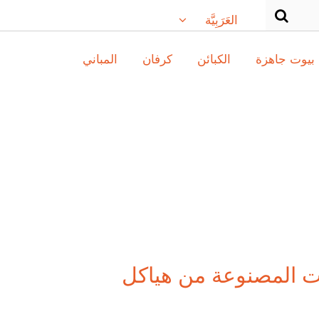
العَرَبِيَّة
بيوت جاهزة
الكبائن
كرفان
المباني
ات المصنوعة من هياكل