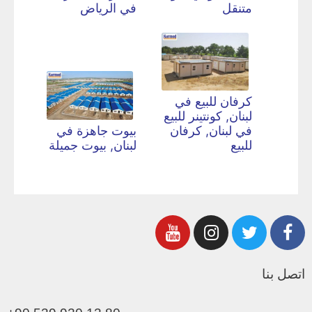
متنقل
في الرياض
كرفان للبيع في
لبنان, كونتينر للبيع
في لبنان, كرفان
بيوت جاهزة في
للبيع
لبنان, بيوت جميلة
اتصل بنا