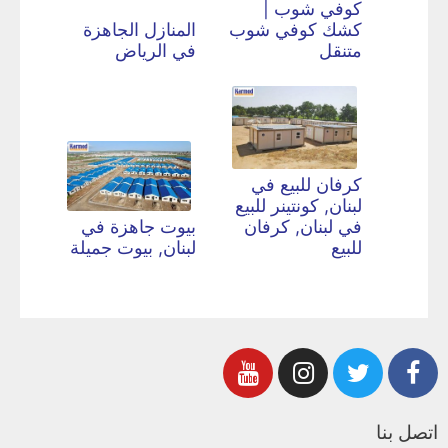
كوفي شوب |
كشك كوفي شوب
المنازل الجاهزة
متنقل
في الرياض
كرفان للبيع في
لبنان, كونتينر للبيع
في لبنان, كرفان
بيوت جاهزة في
للبيع
لبنان, بيوت جميلة
اتصل بنا