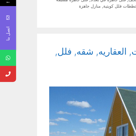
←
ططات فلل كويتية
,
منازل جاهزة
اتصل بنا
 العقاريه, شقه, فلل,