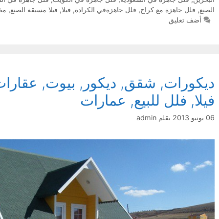
الصنع
,
فلل جاهزة مع كراج
,
فلل جاهزةفي الكرادة
,
فيلا
,
فيلا مسبقة الصنع
,
مخ
أضف تعليق
ديكورات, شقق, ديكور, بيوت, عقارات,
فيلا, فلل للبيع, عمارات
06 يونيو 2013
بقلم
admin