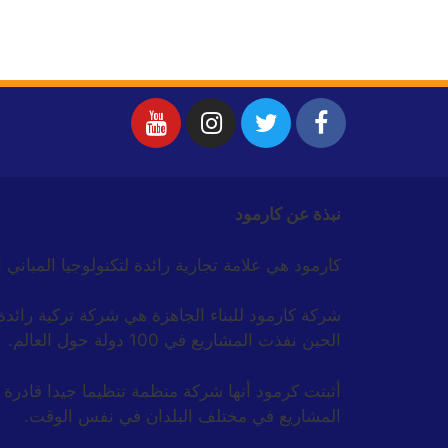
نبذة عن كارمود
كارمود هي علامة تجارية رائدة لتكنولوجيا المباني 
الحين نفذت المشاريع في 100 دولة حول العالم.
أثبتت كرمود أنها شركة منظمة تنظيما جيدا قادرة 
المشاريع في مختلف البلدان في نفس الوقت.