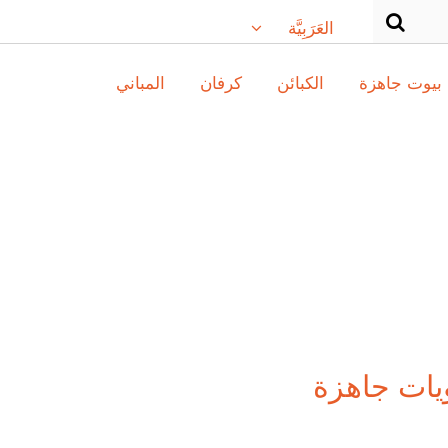
العَرَبِيَّة
بيوت جاهزة
الكبائن
كرفان
المباني
يات جاهزة