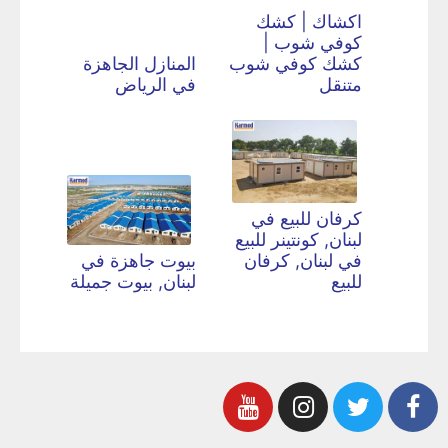
اكشاك | كشك
كوفي شوب |
كشك كوفي شوب
المنازل الجاهزة
متنقل
في الرياض
كرفان للبيع في
لبنان, كونتينر للبيع
في لبنان, كرفان
بيوت جاهزة في
للبيع
لبنان, بيوت جميلة