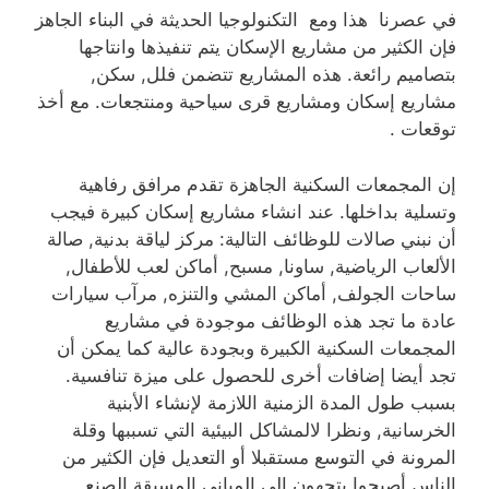
في عصرنا هذا ومع التكنولوجيا الحديثة في البناء الجاهز
فإن الكثير من مشاريع الإسكان يتم تنفيذها وانتاجها
بتصاميم رائعة. هذه المشاريع تتضمن فلل, سكن,
مشاريع إسكان ومشاريع قرى سياحية ومنتجعات. مع أخذ
توقعات .
إن المجمعات السكنية الجاهزة تقدم مرافق رفاهية
وتسلية بداخلها. عند انشاء مشاريع إسكان كبيرة فيجب
أن نبني صالات للوظائف التالية: مركز لياقة بدنية, صالة
الألعاب الرياضية, ساونا, مسبح, أماكن لعب للأطفال,
ساحات الجولف, أماكن المشي والتنزه, مرآب سيارات
عادة ما تجد هذه الوظائف موجودة في مشاريع
المجمعات السكنية الكبيرة وبجودة عالية كما يمكن أن
تجد أيضا إضافات أخرى للحصول على ميزة تنافسية.
بسبب طول المدة الزمنية اللازمة لإنشاء الأبنية
الخرسانية, ونظرا لالمشاكل البيئية التي تسببها وقلة
المرونة في التوسع مستقبلا أو التعديل فإن الكثير من
الناس أصبحوا يتجهون إلى المباني المسبقة الصنع