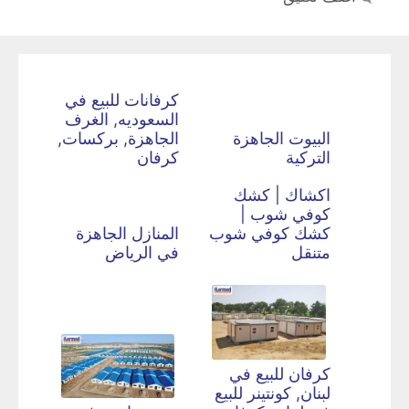
كرفانات للبيع في
السعوديه, الغرف
البيوت الجاهزة
الجاهزة, بركسات,
التركية
كرفان
اكشاك | كشك
كوفي شوب |
كشك كوفي شوب
المنازل الجاهزة
متنقل
في الرياض
كرفان للبيع في
لبنان, كونتينر للبيع