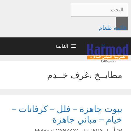
قائمة طعام
القائمة
مطابــخ ،غرف خــدم
بيوت جاهزة – فلل – كرفانات –
خيام – مباني جاهزة
16 أبريل 2013
بقلم
Mehmet ÇANKAYA