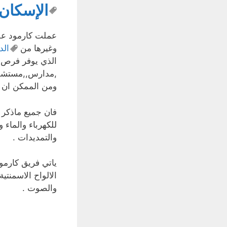
الإسكان
عملت كارمود على
وغيرها من
الد
الذي يوفر فرص س
,مدارس,,مستشفي
ومن الممكن ان ت
فان جميع ماذكر
للكهرباء والماء 
والتمديدات .
ياتي فريق كارمود
الالواح الاسمنتي
والصوت .