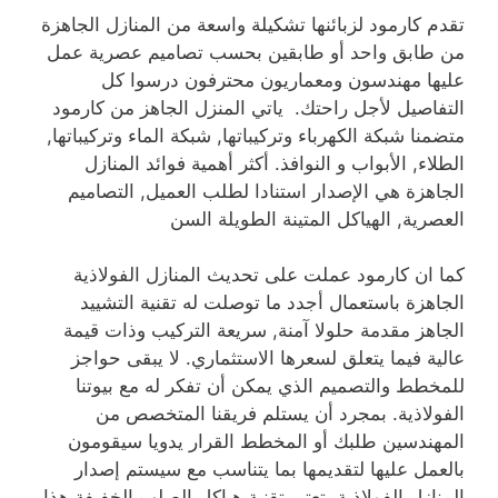
تقدم كارمود لزبائنها تشكيلة واسعة من المنازل الجاهزة
من طابق واحد أو طابقين بحسب تصاميم عصرية عمل
عليها مهندسون ومعماريون محترفون درسوا كل
التفاصيل لأجل راحتك. ياتي المنزل الجاهز من كارمود
متضمنا شبكة الكهرباء وتركيباتها, شبكة الماء وتركيباتها,
الطلاء, الأبواب و النوافذ. أكثر أهمية فوائد المنازل
الجاهزة هي الإصدار استنادا لطلب العميل, التصاميم
العصرية, الهياكل المتينة الطويلة السن
كما ان كارمود عملت على تحديث المنازل الفولاذية
الجاهزة باستعمال أجدد ما توصلت له تقنية التشييد
الجاهز مقدمة حلولا آمنة, سريعة التركيب وذات قيمة
عالية فيما يتعلق لسعرها الاستثماري. لا يبقى حواجز
للمخطط والتصميم الذي يمكن أن تفكر له مع بيوتنا
الفولاذية. بمجرد أن يستلم فريقنا المتخصص من
المهندسين طلبك أو المخطط القرار يدويا سيقومون
بالعمل عليها لتقديمها بما يتناسب مع سيستم إصدار
المنازل الفولاذية. تعتبر تقنية هياكل الصلب الخفيفة هذا