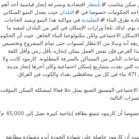
ين سكن مناسب
بأسعار
اقتصادية وبسرعة إنجاز قياسية أحد أهم
تواجه الحكومات خصوصا في
البلدان
حيث معدل النمو السكاني
ادة طرق البناء
التقليدية
في مواكبة هذا النمو وبسد الحاجات
د يوم. لذلك تلجأ وزارات الإسكان في كثير من البلدان لتنفيذ ما
سكان الاجتماعي ولكن بتكنولوجيا البناء الجاهز. حيث أن الحكوم
قة أنه وبدلا من الانتظار لسنوات حتى تمام المشروع وتخصيص
ذا الغرض فإن نفس العمل يمكن إنجازه بأقل زمن وأقل كلفة
حتياجات الناس من المساكن بالسرعة المطلوبة. كارمود كانت ولا
 التي نفذت مشاريع إسكان اجتماعية وكان آخرها إنجاز مدينة
راق.
لاجتماعي المسبق الصنع يمثل حلا فعالا لمشكلة السكن المؤقت
ميزات التالية:
سرعة الإنجاز خصوصا أن كارمود تت
حيث أن كارمود حاصلة على شهادة الجودة آيزو وشهادة مطابقة