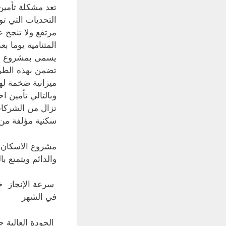
تعد مشكلة تأم
التحديات التي 
مرتفع ولا تنجح ع
المتنامية يوما بع
يسمى بمشروع الا
تضمن بهذه الطري
ميزانية ضخمة له
وبالتالي تأمين ا
تزال من الشركات
سكنية مؤلفة من 471 بناء في كل من محافظتي بغداد والكوت في الع
مشروع الاسكان ا
والدائم ويتمتع بال
في الشهر
الجودة العالية 